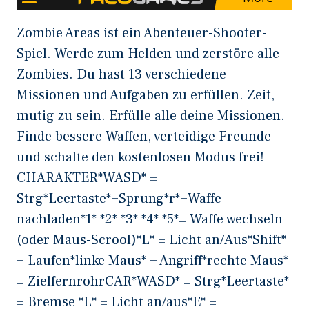
Zombie Areas ist ein Abenteuer-Shooter-
Spiel. Werde zum Helden und zerstöre alle
Zombies. Du hast 13 verschiedene
Missionen und Aufgaben zu erfüllen. Zeit,
mutig zu sein. Erfülle alle deine Missionen.
Finde bessere Waffen, verteidige Freunde
und schalte den kostenlosen Modus frei!
CHARAKTER*WASD* =
Strg*Leertaste*=Sprung*r*=Waffe
nachladen*1* *2* *3* *4* *5*= Waffe wechseln
(oder Maus-Scrool)*L* = Licht an/Aus*Shift*
= Laufen*linke Maus* = Angriff*rechte Maus*
= ZielfernrohrCAR*WASD* = Strg*Leertaste*
= Bremse *L* = Licht an/aus*E* =